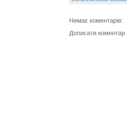
Мітки:
дівчаткам великим і маленьким
Немає коментарів:
Дописати коментар