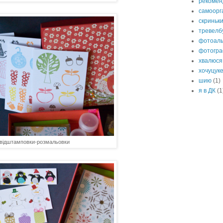
рекомен
самоорг
скриньки
тревелб
фотоал
фотогр
хвалюся
хочуцук
шию
(1)
я в ДК
(1
відштамповки-розмальовки