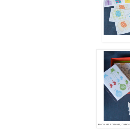
висічки ялинки, сніжи