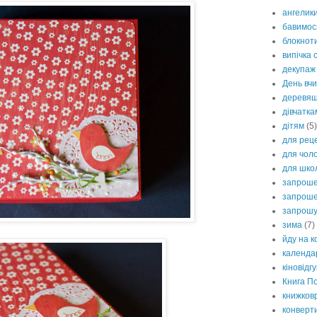
ангелик
бавимося
блокнот
випічка 
декупаж
День вч
деревяш
дівчатка
дітям
(5)
для рец
для чоло
для шко
запрош
запроше
запрошу
зима
(7)
йду на к
календар
кіновідг
Книга П
книжков
конверт