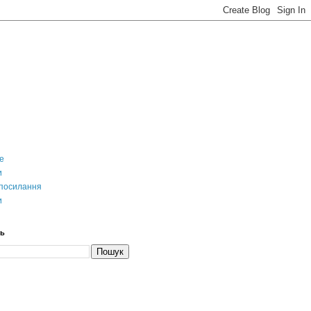
е
и
 посилання
и
сь