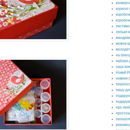
конверти
корисні
коробоч
коробочк
листівки
ляльки-
мандрів
можна к
молодя
на благ
набори 
наші кн
Новий Рі
новини
(
перепос
пишу дл
подарун
подару
про люб
простоа
прошуся
рекомен