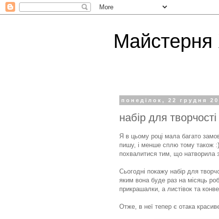
Майстерня
понеділок, 22 грудня 20
набір для творчості 
Я в цьому році мала багато замо
пишу, і менше сплю тому також :
похвалитися тим, що натворила за
Сьогодні покажу набір для творчо
яким вона буде раз на місяць роби
прикрашалки, а листівок та конве
Отже, в неї тепер є отака красив