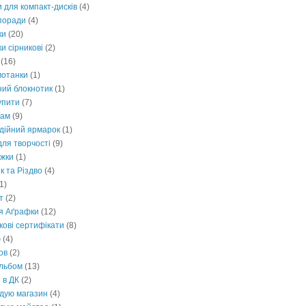
 для компакт-дисків
(4)
 поради
(4)
ки
(20)
и сірникові
(2)
(16)
мотанки
(1)
ний блокнотик
(1)
упити
(7)
там
(9)
одійний ярмарок
(1)
для творчості
(9)
ижки
(1)
к та Різдво
(4)
1)
т
(2)
я Аґрафки
(12)
кові сертифікати
(8)
ю
(4)
ов
(2)
льбом
(13)
 в ДК
(2)
дую магазин
(4)