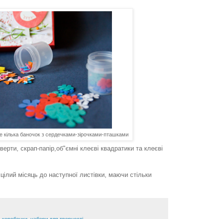
 ще кілька баночок з сердечками-зірочками-пташками
верти, скрап-папір,об"ємні клеєві квадратики та клеєві
 цілий місяць до наступної листівки, маючи стільки