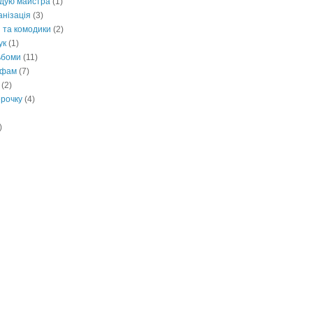
дую майстра
(1)
анізація
(3)
 та комодики
(2)
ук
(1)
ьбоми
(11)
афам
(7)
(2)
ерочку
(4)
)