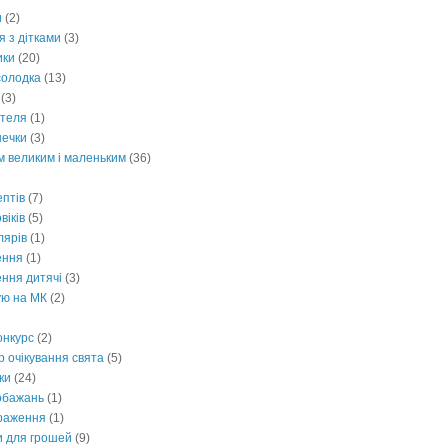
и
(2)
 з дітками
(3)
ики
(20)
солодка
(13)
(3)
ителя
(1)
ечки
(3)
м великим і маленьким
(36)
ептів
(7)
віків
(5)
лярів
(1)
ення
(1)
ння дитячі
(3)
ю на МК
(2)
онкурс
(2)
 очікування свята
(5)
уки
(24)
обажань
(1)
раження
(1)
и для грошей
(9)