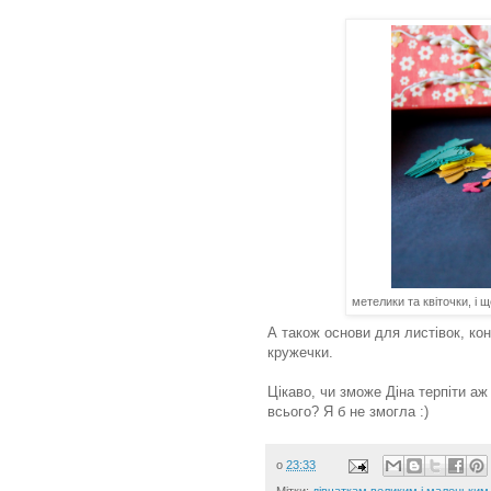
метелики та квіточки, і
А також основи для листівок, кон
кружечки.
Цікаво, чи зможе Діна терпіти аж
всього? Я б не змогла :)
о
23:33