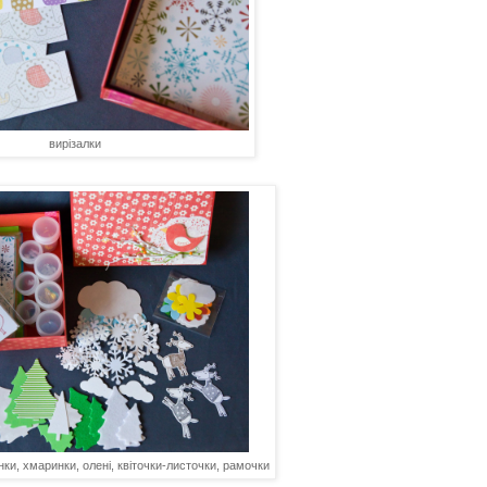
вирізалки
нки, хмаринки, олені, квіточки-листочки, рамочки