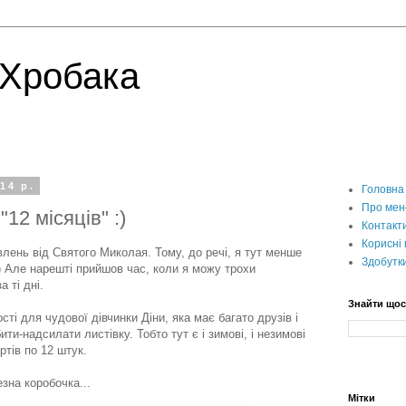
 Хробака
14 р.
Головна
Про мен
"12 місяців" :)
Контакт
Корисні
влень від Святого Миколая. Тому, до речі, я тут менше
Здобутк
) Але нарешті прийшов час, коли я можу трохи
 ті дні.
Знайти що
сті для чудової дівчинки Діни, яка має багато друзів і
ти-надсилати листівку. Тобто тут є і зимові, і незимові
ртів по 12 штук.
езна коробочка...
Мітки