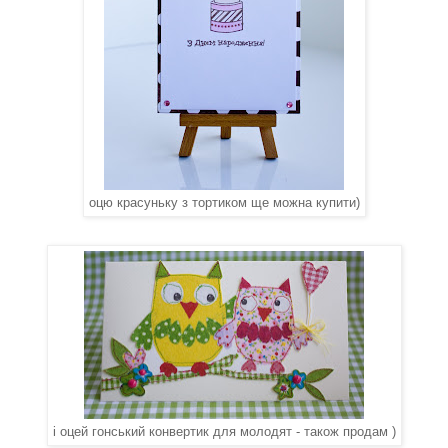
оцю красуньку з тортиком ще можна купити)
і оцей гонський конвертик для молодят - також продам )