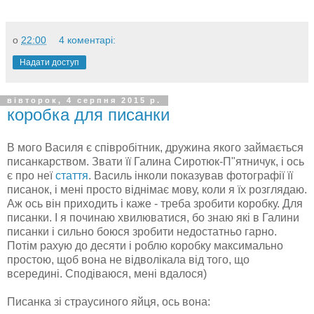
о
22:00
4 коментарі:
Надати доступ
вівторок, 4 серпня 2015 р.
коробка для писанки
В мого Василя є співробітник, дружина якого займається
писанкарством. Звати її Галина Сиротюк-П"ятничук, і ось
є про неї
стаття
. Василь інколи показував фотографії її
писанок, і мені просто віднімає мову, коли я їх розглядаю.
Аж ось він приходить і каже - треба зробити коробку. Для
писанки. І я починаю хвилюватися, бо знаю які в Галини
писанки і сильно боюся зробити недостатньо гарно.
Потім рахую до десяти і роблю коробку максимально
простою, щоб вона не відволікала від того, що
всередині. Сподіваюся, мені вдалося)
Писанка зі страусиного яйця, ось вона: