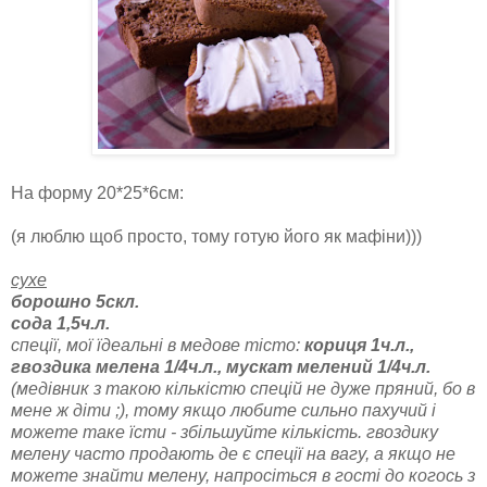
На форму 20*25*6см:
(я люблю щоб просто, тому готую його як мафіни)))
сухе
борошно 5скл.
сода 1,5ч.л.
спеції, мої їдеальні в медове тісто:
кориця 1ч.л.,
гвоздика мелена 1/4ч.л., мускат мелений 1/4ч.л.
(медівник з такою кількістю спецій не дуже пряний, бо в
мене ж діти ;), тому якщо любите сильно пахучий і
можете таке їсти - збільшуйте кількість. гвоздику
мелену часто продають де є спеції на вагу, а якщо не
можете знайти мелену, напросіться в гості до когось з