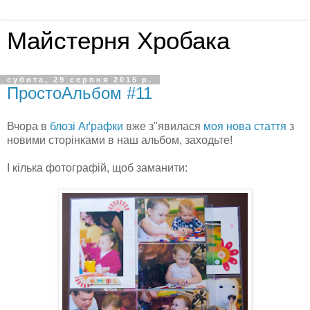
Майстерня Хробака
субота, 29 серпня 2015 р.
ПростоАльбом #11
Вчора в
блозі Аґрафки
вже з"явилася
моя нова стаття
з
новими сторінками в наш альбом, заходьте!
І кілька фотографій, щоб заманити: