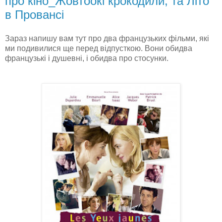
про кіно_Жовтоокі крокодили, та Літо
в Провансі
Зараз напишу вам тут про два французьких фільми, які
ми подивилися ще перед відпусткою. Вони обидва
французькі і душевні, і обидва про стосунки.