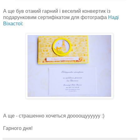
А ще був отакий гарний і веселий конвертик із
подарунковим сертифікатом для фотографа
Наді
Віхастої
:
А ще - страшенно хочеться доооощуууууу :)
Гарного дня!