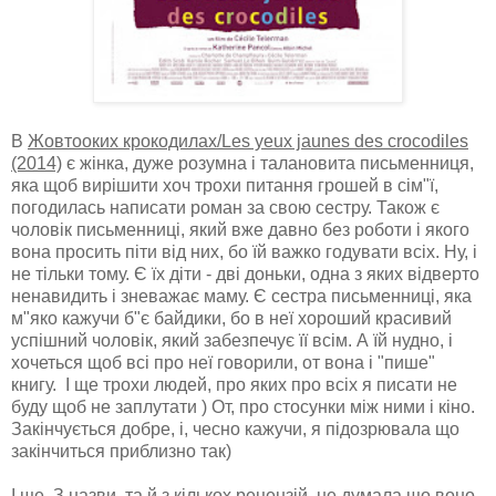
В
Жовтооких крокодилах/Les yeux jaunes des crocodiles
(2014)
є жінка, дуже розумна і талановита письменниця,
яка щоб вирішити хоч трохи питання грошей в сім"ї,
погодилась написати роман за свою сестру. Також є
чоловік письменниці, який вже давно без роботи і якого
вона просить піти від них, бо їй важко годувати всіх. Ну, і
не тільки тому. Є їх діти - дві доньки, одна з яких відверто
ненавидить і зневажає маму. Є сестра письменниці, яка
м"яко кажучи б"є байдики, бо в неї хороший красивий
успішний чоловік, який забезпечує її всім. А їй нудно, і
хочеться щоб всі про неї говорили, от вона і "пише"
книгу. І ще трохи людей, про яких про всіх я писати не
буду щоб не заплутати ) От, про стосунки між ними і кіно.
Закінчується добре, і, чесно кажучи, я підозрювала що
закінчиться приблизно так)
І ще. З назви, та й з кількох рецензій, не думала що воно