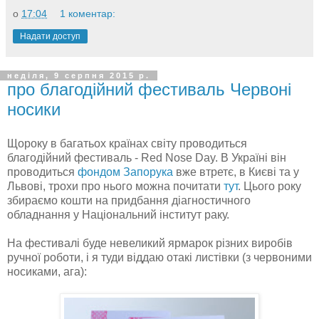
о
17:04
1 коментар:
Надати доступ
неділя, 9 серпня 2015 р.
про благодійний фестиваль Червоні
носики
Щороку в багатьох країнах світу проводиться
благодійний фестиваль - Red Nose Day. В Україні він
проводиться
фондом Запорука
вже втретє, в Києві та у
Львові, трохи про нього можна почитати
тут
. Цього року
збираємо кошти на придбання діагностичного
обладнання у Національний інститут раку.
На фестивалі буде невеликий ярмарок різних виробів
ручної роботи, і я туди віддаю отакі листівки (з червоними
носиками, ага):