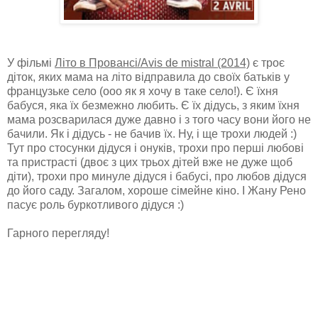
У фільмі
Літо в Провансі/Avis de mistral (2014)
є троє
діток, яких мама на літо відправила до своїх батьків у
французьке село (ооо як я хочу в таке село!). Є їхня
бабуся, яка їх безмежно любить. Є їх дідусь, з яким їхня
мама розсварилася дуже давно і з того часу вони його не
бачили. Як і дідусь - не бачив їх. Ну, і ще трохи людей :)
Тут про стосунки дідуся і онуків, трохи про перші любові
та пристрасті (двоє з цих трьох дітей вже не дуже щоб
діти), трохи про минуле дідуся і бабусі, про любов дідуся
до його саду. Загалом, хороше сімейне кіно. І Жану Рено
пасує роль буркотливого дідуся :)
Гарного перегляду!