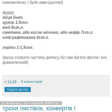
кавомолкою, і буде вам щастя))
мокре
яйця 5шт.
цукор 1,5скл.
мед 6ст.л.
сметана, або кисле молоко, або кефір 7ст.л.
олія рафінована 4ст.л.
горіхи 1-1,5скл.
(мушу сховати частину допису, бо там багато фоток і він
довжелезний)
о
14:48
6 коментарів:
Надати доступ
пʼятниця, 14 серпня 2015 р.
трохи листівок, конвертів і