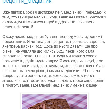
рецепти_медівник
Вже півтора роки я щотижня печу медівники і передаю їх
тим, хто захищає нас на Сході. І ніяк не могла зібратися з
силами-думками-часом, щоб відфоткати і викласти
рецепт. Нарешті!
Скажу чесно, медівник був для мене дуже загадковим і
недосяжним. Я читала різні рецепти, про якесь варення,
яке треба варити, тоді щось до нього давати, ще про
різне, і не уявляла що колись буду пекти його сама.
Народився рецепт на Світязі, куди ми взяли з собою
позичену в друзів мультиварку. Якось сидячи з сусідами
коло хати вони, сусіди, згадували, як кльово колись було,
як вони там пекли різне, і мммм медівники... Я почала
випрошувати рецепт, і отак ложка за ложкою його і
згадали :) Тоді трохи тестувань вдома, трохи спрощення
в приготуванні, і ідеальний медівник у мене в кишені :)