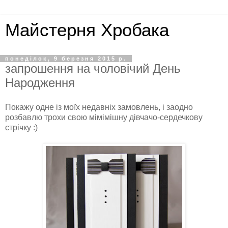
Майстерня Хробака
понеділок, 9 березня 2015 р.
запрошення на чоловічий День
Народження
Покажу одне із моїх недавніх замовлень, і заодно
розбавлю трохи свою мімімішну дівчачо-сердечкову
стрічку :)