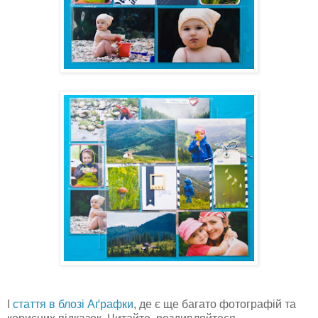
І
стаття в блозі Аґрафки
, де є ще багато фотографій та