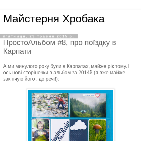
Майстерня Хробака
пʼятниця, 29 травня 2015 р.
ПростоАльбом #8, про поїздку в
Карпати
А ми минулого року були в Карпатах, майже рік тому. І
ось нові сторіночки в альбом за 2014й (я вже майже
закінчую його , до речі!):