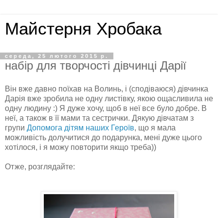
Майстерня Хробака
середа, 25 лютого 2015 р.
набір для творчості дівчинці Дарії
Він вже давно поїхав на Волинь, і (сподіваюся) дівчинка
Дарія вже зробила не одну листівку, якою ощасливила не
одну людину :) Я дуже хочу, щоб в неї все було добре. В
неї, а також в її мами та сестрички. Дякую дівчатам з
групи
Допомога дітям наших Героїв
, що я мала
можливість долучитися до подарунка, мені дуже цього
хотілося, і я можу повторити якщо треба))
Отже, розглядайте: