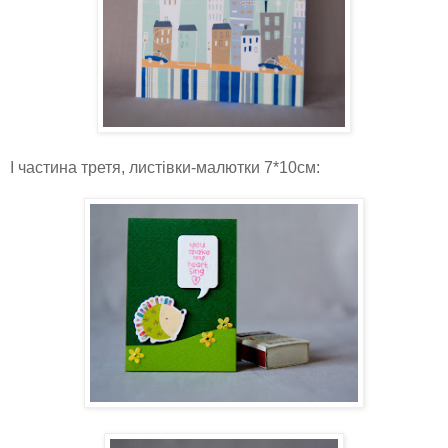
І частина третя, листівки-малютки 7*10см: