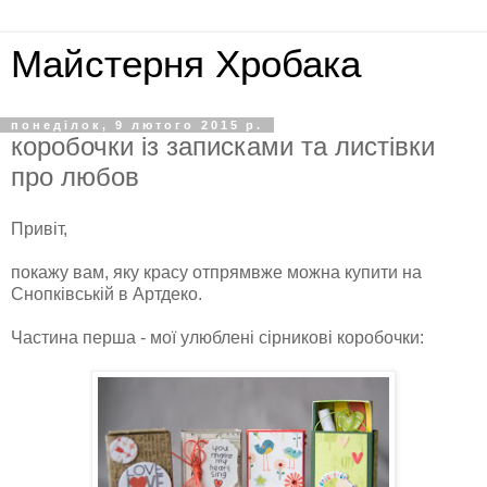
Майстерня Хробака
понеділок, 9 лютого 2015 р.
коробочки із записками та листівки
про любов
Привіт,
покажу вам, яку красу отпрямвже можна купити на
Снопківській в Артдеко.
Частина перша - мої улюблені сірникові коробочки: