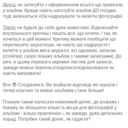
Друга:
не затягуйте з оформленням всього що привезли,
у альбом. Краще навіть наготуйте альбом ДО поїздки,
тоді залишиться хіба надрукувати та вклеїти фотографії.
Третя:
не будьте до себе дуже вимогливі. Відключайте
внутрішнього критика і пишіть все, що хочете, і так, як
хочеться в цей момент. Критику можете пообіцяти що
перепишете акуратніше, чи навіть що надрукуєте і
вклеїте у альбом мега-акуратні, всі однакові, записки
(спойлер: скоро покажу альбом з такими записками). До
речі, в цьому перевага окремих листків для записів,
завжди можна переписати/дописати/домалювати чи
навіть виправити!
Все 😎 Сподіваюся, Ви знайшли відповіді які шукали і
тепер класних та живих альбомів стане більше!
Планую також написати невеликий допис, де розкажу і
покажу як збільшити кількість місця для фотографій у
альбомі - кілька практичних і, як завжди, дуже детальних
порад. Потрібен такий допис, як гадаєте?