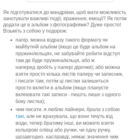
Як підготуватися до мандрівки, щоб мати можливість
занотувати важливі події, враження, емоції? Як потім
додати це в альбом з фотографіями? Дуже просто!
Візьміть з собою у подорож:
папір. можна відразу такого формату як
майбутній альбом (якщо це буде альбом на
пружині/кільцях, не забувайте робити відступ
там де буде пружина/кільця, або ж
наперед зробіть у папері дірочки); або можна
взяти просто кілька листів паперу чи записник,
і писати там, потім ці листки залишиться
просто вклеїти в альбом (якщо плануєте
вклеювати такі записи - пишіть лише з одного
боку листка);
чим писати. я люблю лайнери, брала з собою
такі
, але не врахувала, що вони течуть від
води, тепер братиму інші. ви можете взяти
кольорові олівці або ручки, чи одну ручку,
щозавгодно. насправді, немає значення чим