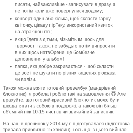
писати, найважливіше - записувати відразу, а
не потім коли вже повернулися додому;
конверт один або кілька, щоб скласти гарну
квіточку, цікаву пір'їнку, використаний квиток
на атракціон ітп.;
якщо їдете з дітьми, візьміть їм щось для
творчості також. не забудьте потім випросити
в них щось натвОрене, це бомбезне
доповнення у альбом!
папка, яка добре закривається - щоб скласти
це все і не шукати по різних кишенях рюкзака
чи валізи.
Також можна взяти готовий тревелбук (мандрівний
блокнотик), я робила і роблю такі на замовлення 😇 Але
врахуйте, що готовий-красивий блокнотик може бути
шкода тягати з собою в подорожі, а також він більш
об'ємний ніж 10-15 листків чи звичайний записник.
На наш відпочинок у 2014-му я підготувалася (підготовка
тривала приблизно 15 хвилин), і ось що із цього вийшло: